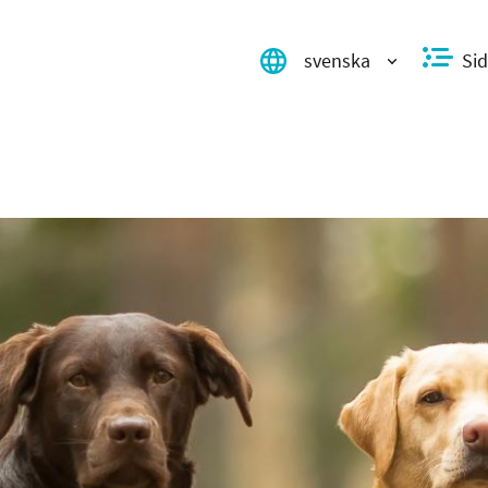
svenska
Sid
Valitse kieli, switch language, 