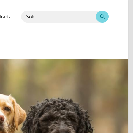
karta
välj språk - nuvarande språk svenska
Sök