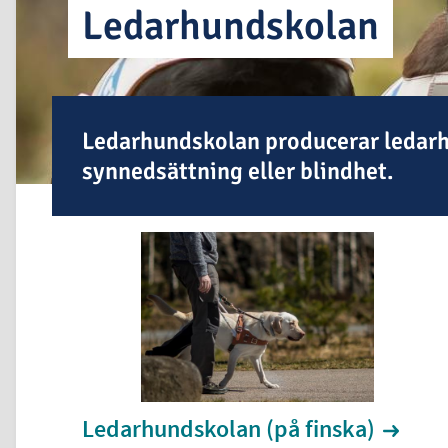
Le­dar­hund­sko­lan
Ledarhundskolan producerar ledarh
synnedsättning eller blindhet.
Le­dar­hund­sko­lan (på finska)