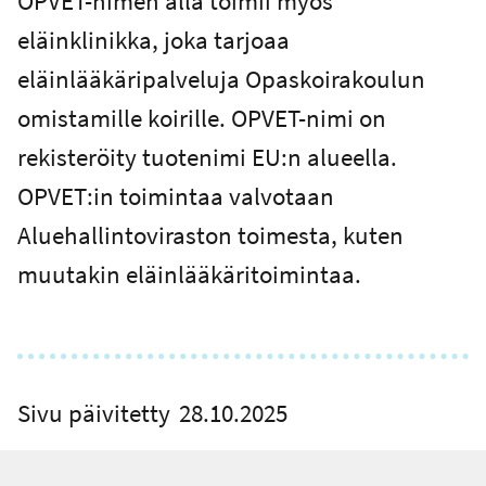
OPVET-nimen alla toimii myös
eläinklinikka, joka tarjoaa
eläinlääkäripalveluja Opaskoirakoulun
omistamille koirille. OPVET-nimi on
rekisteröity tuotenimi EU:n alueella.
OPVET:in toimintaa valvotaan
Aluehallintoviraston toimesta, kuten
muutakin eläinlääkäritoimintaa.
Sivu päivitetty
28.10.2025