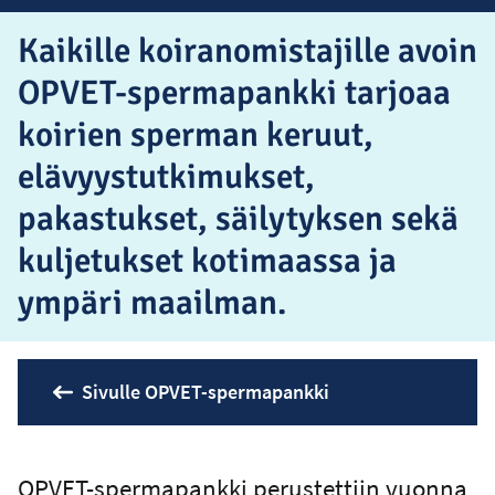
Kaikille koiranomistajille avoin
OPVET-spermapankki tarjoaa
koirien sperman keruut,
elävyystutkimukset,
pakastukset, säilytyksen sekä
kuljetukset kotimaassa ja
ympäri maailman.
Sivulle OPVET-spermapankki
OPVET-spermapankki perustettiin vuonna