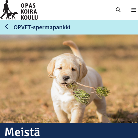
Nä
OPVET-spermapankki
Meistä