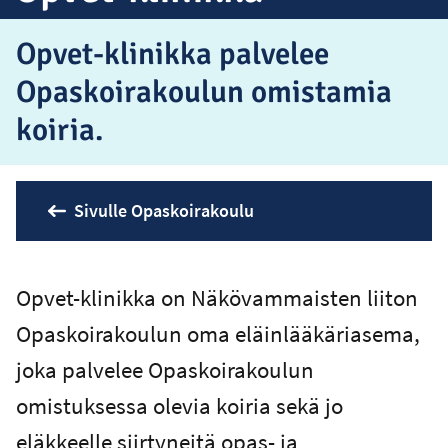
Opvet-klinikka palvelee
Opaskoirakoulun omistamia
koiria.
Sivulle Opaskoirakoulu
Opvet-klinikka on Näkövammaisten liiton
Opaskoirakoulun oma eläinlääkäriasema,
joka palvelee Opaskoirakoulun
omistuksessa olevia koiria sekä jo
eläkkeelle siirtyneitä opas- ja