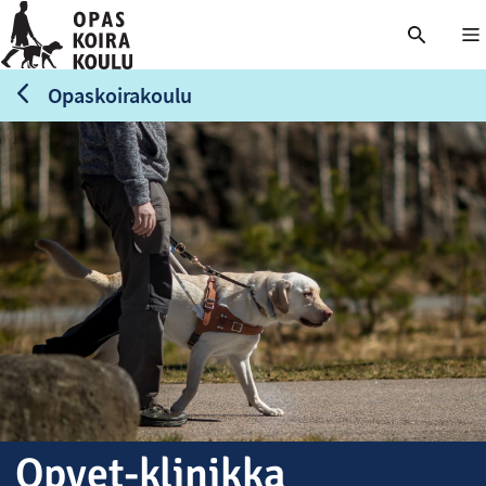
Nä
Opaskoirakoulu
Opvet-klinikka